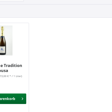
 Tradition
ousa
(72,00 € * / 1 Liter)
arenkorb