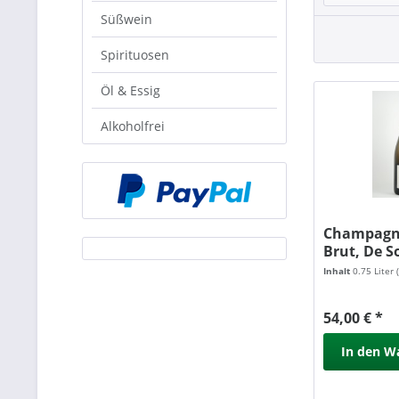
Süßwein
Spirituosen
Öl & Essig
Alkoholfrei
Champagne
Brut, De S
Inhalt
0.75 Liter
54,00 € *
In den
W