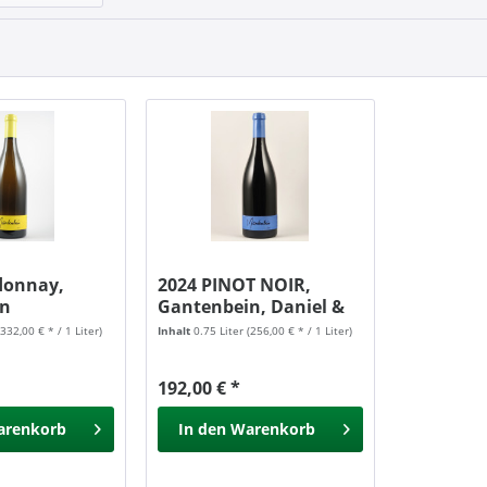
donnay,
2024 PINOT NOIR,
in
Gantenbein, Daniel &
Marta
(332,00 € * / 1 Liter)
Inhalt
0.75 Liter
(256,00 € * / 1 Liter)
192,00 € *
arenkorb
In den
Warenkorb