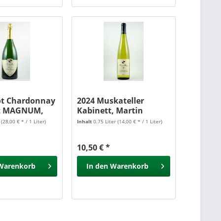
ot Chardonnay
2024 Muskateller
ut MAGNUM,
Kabinett, Martin
Waßmer
r
(28,00 € * / 1 Liter)
Inhalt
0.75 Liter
(14,00 € * / 1 Liter)
10,50 € *
Warenkorb
In den
Warenkorb