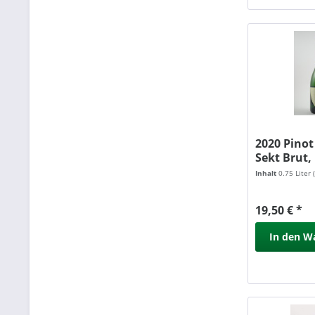
2020 Pino
Sekt Brut,
Wassmer
Inhalt
0.75 Liter
19,50 € *
In den
W