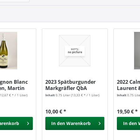
ignon Blanc
2023 Spätburgunder
2022 Calm
en, Martin
Markgräfler QbA
Laurent 
trocken,...
QbA...
(12,67 € * / 1 Liter)
Inhalt
0.75 Liter
(13,33 € * / 1 Liter)
Inhalt
0.75 Lit
10,00 € *
19,50 € *
arenkorb
In den
Warenkorb
In den