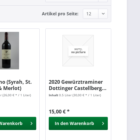
Artikel pro Seite:
o (Syrah, St.
2020 Gewürztraminer
& Merlot)
Dottinger Castellberg...
er
(26,00 € * / 1 Liter)
Inhalt
0.5 Liter
(30,00 € * / 1 Liter)
15,00 € *
Warenkorb
In den
Warenkorb