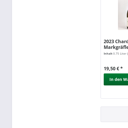
2023 Char
Markgräfl
trocken,...
Inhalt
0.75 Liter
19,50 € *
In den
W