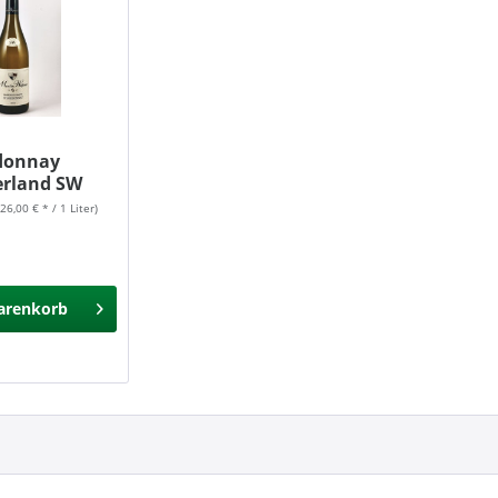
donnay
erland SW
(26,00 € * / 1 Liter)
arenkorb