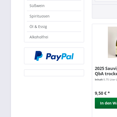
Süßwein
Spirituosen
Öl & Essig
Alkoholfrei
2025 Sauv
QbA trock
Waßmer
Inhalt
0.75 Liter
9,50 € *
In den
W