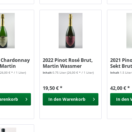
t Chardonnay
2022 Pinot Rosé Brut,
2021 Pin
 Martin
Martin Wassmer
Sekt Br
Martin...
(26,00 € * / 1 Liter)
Inhalt
0.75 Liter
(26,00 € * / 1 Liter)
Inhalt
1.5 Lite
19,50 € *
42,00 € *
arenkorb
In den
Warenkorb
In den