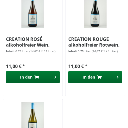
CREATION ROSÉ
CREATION ROUGE
alkoholfreier Wein,
alkoholfreier Rotwein,
Zotz
Zotz
Inhalt
0.75 Liter
(14,67 € * / 1 Liter)
Inhalt
0.75 Liter
(14,67 € * / 1 Liter)
11,00 € *
11,00 € *
In den
In den