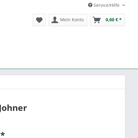
Service/Hilfe
Mein Konto
0,00 € *
Johner
 *