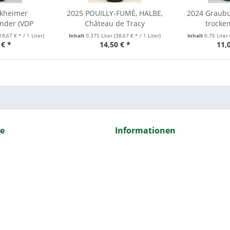
rkheimer
2025 POUILLY-FUMÉ, HALBE,
2024 Graub
nder (VDP
Château de Tracy
trocke
in)...
18,67 € * / 1 Liter)
Inhalt
0.375 Liter
(38,67 € * / 1 Liter)
Inhalt
0.75 Liter
 € *
14,50 € *
11,
ce
Informationen