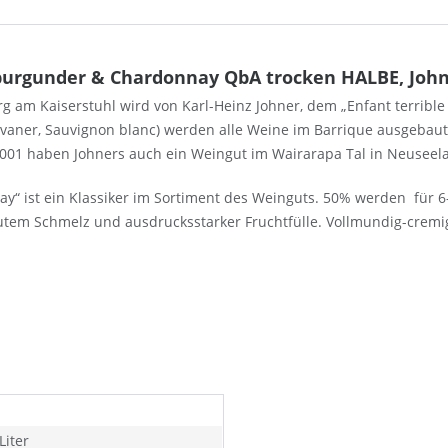
burgunder & Chardonnay QbA trocken HALBE, Joh
g am Kaiserstuhl wird von Karl-Heinz Johner, dem „Enfant terribl
vaner, Sauvignon blanc) werden alle Weine im Barrique ausgebaut. 
t 2001 haben Johners auch ein Weingut im Wairarapa Tal in Neuseel
“ ist ein Klassiker im Sortiment des Weinguts. 50% werden für 6
em Schmelz und ausdrucksstarker Fruchtfülle. Vollmundig-cremig
Liter