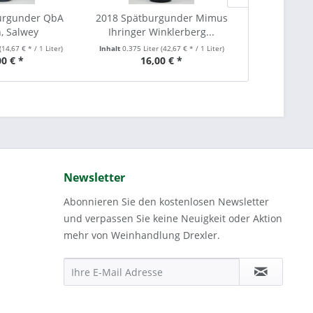
urgunder QbA
2018 Spätburgunder Mimus
2024 Weissbu
n, Salwey
Ihringer Winklerberg...
Winkler
(14,67 € * / 1 Liter)
Inhalt
0.375 Liter
(42,67 € * / 1 Liter)
Inhalt
0.75 Lit
00 € *
16,00 € *
21
Newsletter
Abonnieren Sie den kostenlosen Newsletter
und verpassen Sie keine Neuigkeit oder Aktion
mehr von Weinhandlung Drexler.