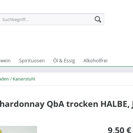
wein
Spirituosen
Öl & Essig
Alkoholfrei
aden / Kaiserstuhl
hardonnay QbA trocken HALBE, 
9,50 €