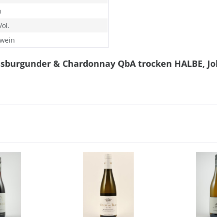
n
ol.
wein
ssburgunder & Chardonnay QbA trocken HALBE, J
n