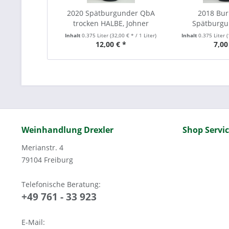
2020 Spätburgunder QbA
2018 Bu
trocken HALBE, Johner
Spätburgu
Ortswe
Inhalt
0.375 Liter
(32,00 € * / 1 Liter)
Inhalt
0.375 Liter
(
12,00 € *
7,00
Weinhandlung Drexler
Shop Servi
Merianstr. 4
79104 Freiburg
Telefonische Beratung:
+49 761 - 33 923
E-Mail: