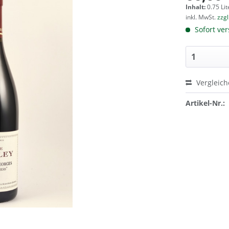
Inhalt:
0.75 Lit
inkl. MwSt.
zzg
Sofort ver
Vergleic
Artikel-Nr.: