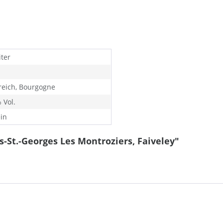
iter
reich, Bourgogne
 Vol.
in
-St.-Georges Les Montroziers, Faiveley"