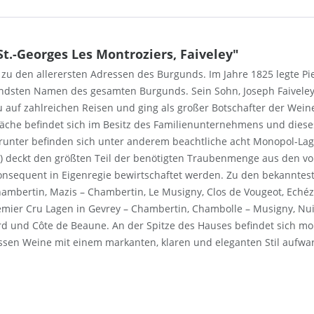
t.-Georges Les Montroziers, Faiveley"
zu den allerersten Adressen des Burgunds. Im Jahre 1825 legte Pie
ndsten Namen des gesamten Burgunds. Sein Sohn, Joseph Faiveley
 auf zahlreichen Reisen und ging als großer Botschafter der Wein
äche befindet sich im Besitz des Familienunternehmens und dieses
runter befinden sich unter anderem beachtliche acht Monopol-Lage
ey) deckt den größten Teil der benötigten Traubenmenge aus den 
onsequent in Eigenregie bewirtschaftet werden. Zu den bekannte
Chambertin, Mazis – Chambertin, Le Musigny, Clos de Vougeot, Eché
mier Cru Lagen in Gevrey – Chambertin, Chambolle – Musigny, Nuit
ard und Côte de Beaune. An der Spitze des Hauses befindet sich mo
ssen Weine mit einem markanten, klaren und eleganten Stil aufwar