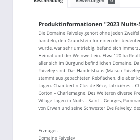
Beschreibung
Bewertungen
0
Produktinformationen "2023 Nuits-S
Die Domaine Faiveley gehört ohne jeden Zweifel 
handeln, den Grundstein für einen der bedeute
wurde, war sehr umtriebig, befand sich immerzu
Heimat und der Weinwelt ein. Etwa 120 ha Rebfl
aller sich im Burgund befindlichen Domaine. Da
Faiveley sind. Das Handelshaus (Maison Faivel
stammt aus gepachteten Rebflächen, die aber k
Lagen: Chambertin Clos de Bèze, Latricières – 
Corton – Charlemagne. Des Weiteren diverse Pre
Village Lagen in Nuits – Saint – Georges, Pomm
von Erwan und seine Schwester Eve Faiveley, de
Erzeuger:
Domaine Faiveley