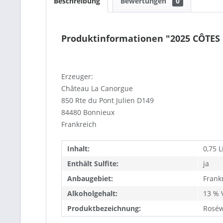
Beschreibung
Bewertungen
0
Produktinformationen "2025 CÔTES
Erzeuger:
Château La Canorgue
850 Rte du Pont Julien D149
84480 Bonnieux
Frankreich
Inhalt:
0,75 L
Enthält Sulfite:
ja
Anbaugebiet:
Frank
Alkoholgehalt:
13 % V
Produktbezeichnung:
Roséw