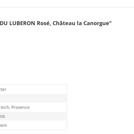
 DU LUBERON Rosé, Château la Canorgue"
iter
reich, Provence
ol.
ein