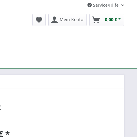
Service/Hilfe
Mein Konto
0,00 € *
z
€ *