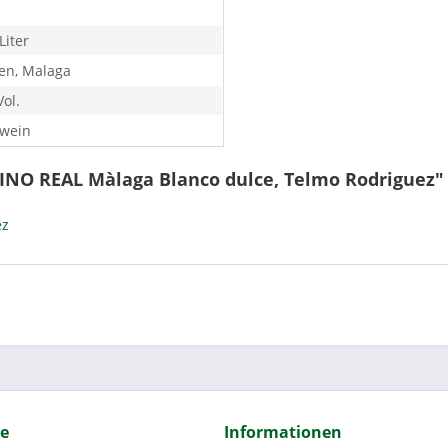
Liter
en, Malaga
ol.
wein
INO REAL Màlaga Blanco dulce, Telmo Rodriguez"
ez
ce
Informationen