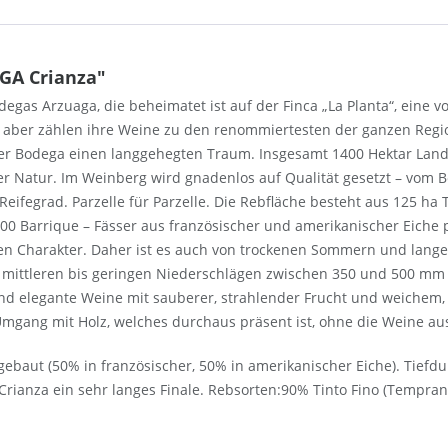
GA Crianza"
odegas Arzuaga, die beheimatet ist auf der Finca „La Planta“, eine
 aber zählen ihre Weine zu den renommiertesten der ganzen Regio
der Bodega einen langgehegten Traum. Insgesamt 1400 Hektar Land
r Natur. Im Weinberg wird gnadenlos auf Qualität gesetzt – vom 
 Reifegrad. Parzelle für Parzelle. Die Rebfläche besteht aus 125 h
00 Barrique – Fässer aus französischer und amerikanischer Eiche p
chen Charakter. Daher ist es auch von trockenen Sommern und lang
ittleren bis geringen Niederschlägen zwischen 350 und 500 mm i
nd elegante Weine mit sauberer, strahlender Frucht und weichem, s
e Umgang mit Holz, welches durchaus präsent ist, ohne die Weine a
ebaut (50% in französischer, 50% in amerikanischer Eiche). Tiefd
e Crianza ein sehr langes Finale. Rebsorten:90% Tinto Fino (Tempra