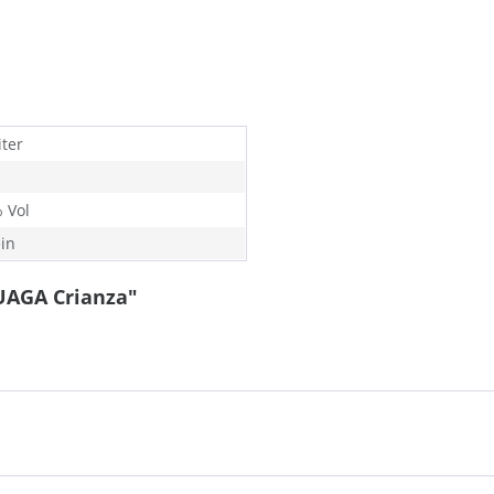
iter
% Vol
in
UAGA Crianza"