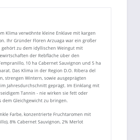
 vom Klima verwöhnte kleine Enklave mit kargen
n. Ihr Gründer Floren Arzuaga war ein großer
 gehört zu dem idyllischen Weingut mit
Bewirtschaften der Rebfläche über den
a Tempranillo, 10 ha Cabernet Sauvignon und 5 ha
arat. Das Klima in der Region D.O. Ribera del
en, strengen Wintern, sowie ausgeprägten
m Jahresdurchschnitt geprägt. Im Einklang mit
eidigem Tannin - nie wirken sie fett oder
us dem Gleichgewicht zu bringen.
unkle Farbe, konzentrierte Fruchtaromen mit
nillo), 8% Cabernet Sauvignon, 2% Merlot