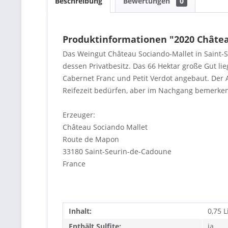
Beschreibung
Bewertungen
0
Produktinformationen "2020 Châtea
Das Weingut Château Sociando-Mallet in Saint-S
dessen Privatbesitz. Das 66 Hektar große Gut l
Cabernet Franc und Petit Verdot angebaut. Der A
Reifezeit bedürfen, aber im Nachgang bemerken
Erzeuger:
Château Sociando Mallet
Route de Mapon
33180 Saint-Seurin-de-Cadoune
France
Inhalt:
0,75 L
Enthält Sulfite:
ja