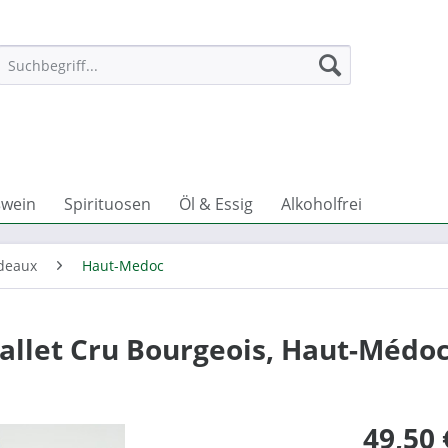
wein
Spirituosen
Öl & Essig
Alkoholfrei
deaux
Haut-Medoc
allet Cru Bourgeois, Haut-Médo
49,50 