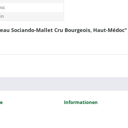
ol.
in
teau Sociando-Mallet Cru Bourgeois, Haut-Médoc"
ce
Informationen