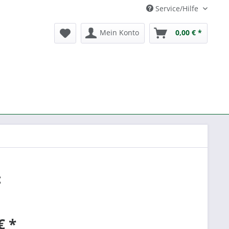
Service/Hilfe
Mein Konto
0,00 € *
c
€ *