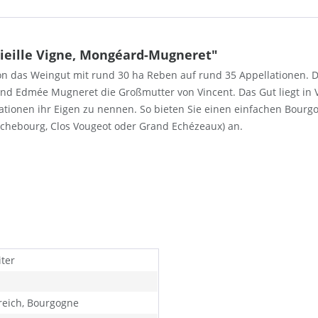
Vieille Vigne, Mongéard-Mugneret"
ion das Weingut mit rund 30 ha Reben auf rund 35 Appellationen.
d Edmée Mugneret die Großmutter von Vincent. Das Gut liegt in V
ationen ihr Eigen zu nennen. So bieten Sie einen einfachen Bourgo
Richebourg, Clos Vougeot oder Grand Echézeaux) an.
iter
reich, Bourgogne