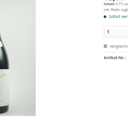
Inhalt:
0.75 Lit
inkl. MwSt.
zzg
Sofort ver
Vergleic
Artikel-Nr.: