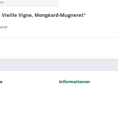
in
n Vieille Vigne, Mongéard-Mugneret"
eret
ce
Informationen