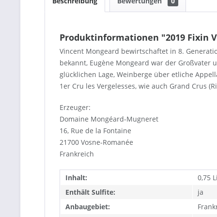
Beschreibung
Bewertungen
0
Produktinformationen "2019 Fixin 
Vincent Mongeard bewirtschaftet in 8. Generat
bekannt, Eugène Mongeard war der Großvater un
glücklichen Lage, Weinberge über etliche Appell
1er Cru les Vergelesses, wie auch Grand Crus (
Erzeuger:
Domaine Mongéard-Mugneret
16, Rue de la Fontaine
21700 Vosne-Romanée
Frankreich
Inhalt:
0,75 L
Enthält Sulfite:
ja
Anbaugebiet:
Frank