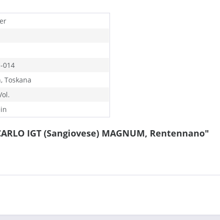
ter
O-014
n, Toskana
ol.
in
RCARLO IGT (Sangiovese) MAGNUM, Rentennano"