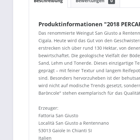
Beschreibung
Bewertungen
0
Produktinformationen "2018 PERC
Das renommierte Weingut San Giusto a Rentennano
Cigala. Heute wird das Gut von den Geschwistern
erstrecken sich über rund 130 Hektar, von dene
bewirtschaftet. Die geologische Vielfalt der Bö
Sand, Lehm und Tonerde. Dieses einzigartige Ter
geprägt – mit feiner Textur und langem Reifepo
sind. Besonders hervorzuheben ist der behutsam
wird nicht auf modische Trends gesetzt, sondern 
Baròncole" stehen exemplarisch für das Qualitä
Erzeuger:
Fattoria San Giusto
Località San Giusto a Rentennano
53013 Gaiole In Chianti SI
Italien