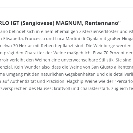
ARLO IGT (Sangiovese) MAGNUM, Rentennano"
 befindet sich in einem ehemaligen Zisterzienserkloster und ist s
 Elisabetta, Francesco und Luca Martini di Cigala mit großer Hing
n etwa 30 Hektar mit Reben bepflanzt sind. Die Weinberge werden 
den prägt den Charakter der Weine maßgeblich. Etwa 70 Prozent der
roir verleiht den Weinen eine unverwechselbare Stilistik: Sie sind 
tenzial. Kein Wunder also, dass die Weine von San Giusto a Renten
e Umgang mit den natürlichen Gegebenheiten und die detailverlie
auf Authentizität und Präzision. Flagship-Weine wie der "Percarlo"
tsversprechen des Hauses: kraftvoll und charakterstark, zugleich 