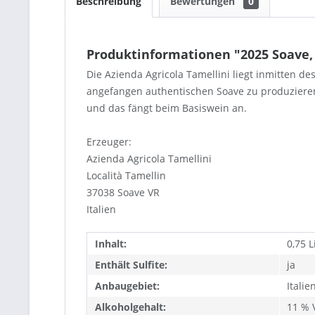
Beschreibung
Bewertungen
0
Produktinformationen "2025 Soave,
Die Azienda Agricola Tamellini liegt inmitten d
angefangen authentischen Soave zu produzieren.
und das fängt beim Basiswein an.
Erzeuger:
Azienda Agricola Tamellini
Località Tamellin
37038 Soave VR
Italien
Inhalt:
0,75 L
Enthält Sulfite:
ja
Anbaugebiet:
Italie
Alkoholgehalt:
11 % V