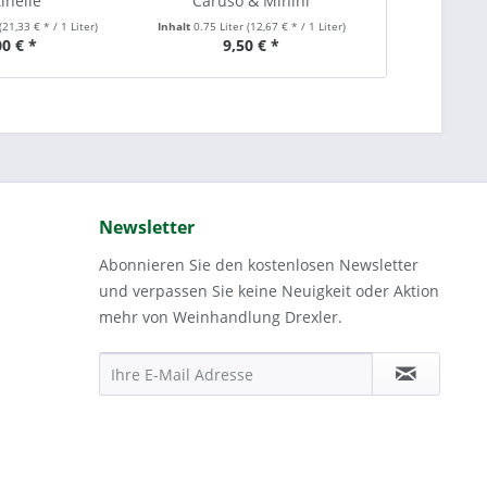
inelle
Caruso & Minini
Fisch
(21,33 € * / 1 Liter)
Inhalt
0.75 Liter
(12,67 € * / 1 Liter)
Inhalt
0.75 Lit
00 € *
9,50 € *
11
Newsletter
Abonnieren Sie den kostenlosen Newsletter
und verpassen Sie keine Neuigkeit oder Aktion
mehr von Weinhandlung Drexler.