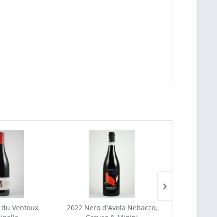
 du Ventoux,
2022 Nero d'Avola Nebacco,
2024 Sauvign