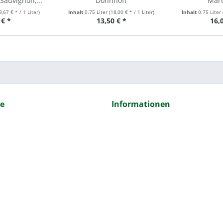
auvignon,...
Dönnhoff
Mart
8,67 € * / 1 Liter)
Inhalt
0.75 Liter
(18,00 € * / 1 Liter)
Inhalt
0.75 Liter
 € *
13,50 € *
16,
ce
Informationen